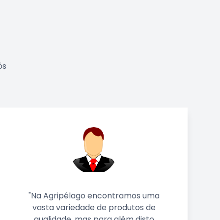
ós
a
"Trabalhar na Agripélago é uma
experiência incrível, pois ficamos a
saber muito com uma grande