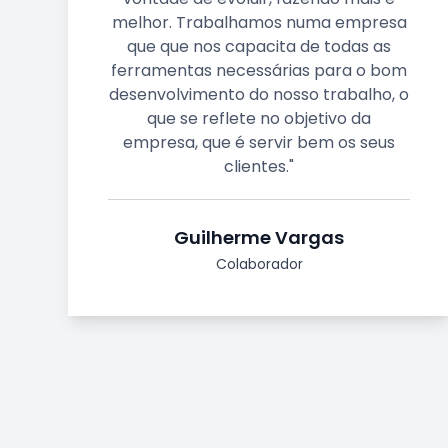
ma empresa
praxis en el sector. En Piscibe
 todas as
estamos muy contentos de 
para o bom
proveedores de Agripelago 
trabalho, o
acompañarles en su proces
tivo da
expansión”.
m os seus
Darío Sánchez
Fornecedor
as