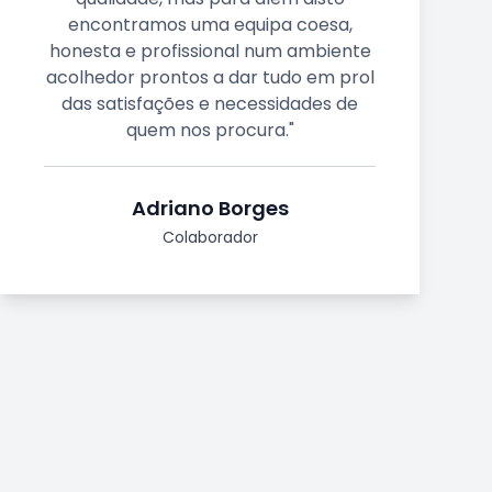
variedade de produtos para que
te
possamos servir os clientes conforme
rol
as suas necessidades. Além disso,
e
trabalhar na Agripélago é ótimo visto
ter uma equipa unida e disposta a
ajudar em tudo e a todos."
Luis Borges
Colaborador