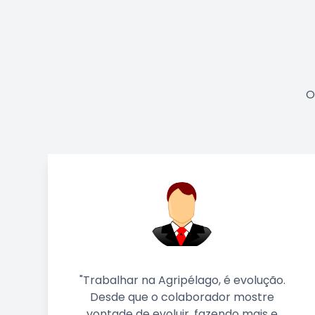
O
é evolução.
“Trabajar con Agripélago ha 
r mostre
siempre muy fácil. Son un ejem
do mais e
seriedad, profesionalidad y 