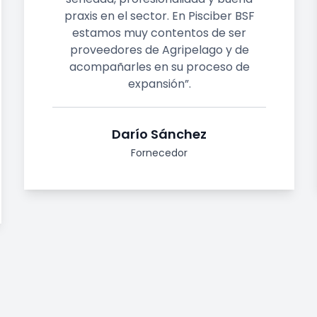
r BSF
encontramos uma equipa coesa,
ser
honesta e profissional num ambien
y de
acolhedor prontos a dar tudo em p
o de
das satisfações e necessidades d
quem nos procura."
Adriano Borges
Colaborador