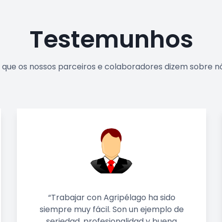
Testemunhos
 que os nossos parceiros e colaboradores dizem sobre n
sido
"Na Agripélago encontramos um
plo de
vasta variedade de produtos de
buena
qualidade, mas para além disto